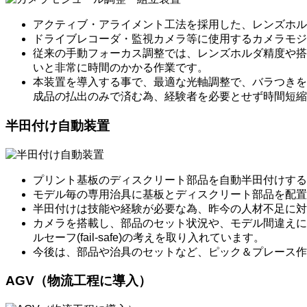
アクティブ・アライメント工法を採用した、レンズホル
ドライブレコーダ・監視カメラ等に使用するカメラモジ
従来の手動フォーカス調整では、レンズホルダ精度や搭
いと非常に時間のかかる作業です。
本装置を導入する事で、最適な光軸調整で、バラつきを
成品の払出のみで済む為、経験者を必要とせず時間短縮
半田付け自動装置
プリント基板のディスクリート部品を自動半田付けする
モデル毎の専用治具に基板とディスクリート部品を配置
半田付けは技能や経験が必要な為、昨今の人材不足に対
カメラを搭載し、部品のセット状況や、モデル間違えによる
ルセーフ(fail-safe)の考えを取り入れています。
今後は、部品や治具のセットなど、ピック＆プレース作
AGV（物流工程に導入）